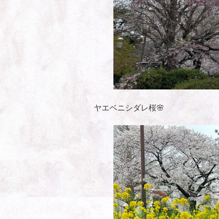
ヤエベニシダレ桜🌸