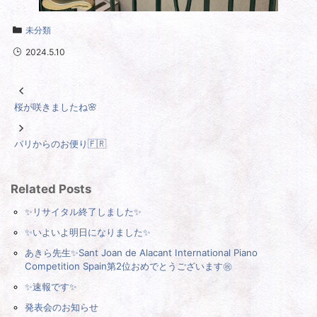
未分類
2024.5.10
桜が咲きましたね🌸
パリからのお便り🇫🇷
Related Posts
✨リサイタル終了しました✨
✨いよいよ明日になりました✨
あきら先生✨Sant Joan de Alacant International Piano
Competition Spain第2位おめでとうございます㊗️
✨速報です✨
発表会のお知らせ